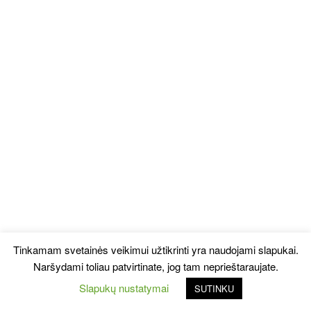
Tinkamam svetainės veikimui užtikrinti yra naudojami slapukai.
Naršydami toliau patvirtinate, jog tam neprieštaraujate.
Slapukų nustatymai
SUTINKU