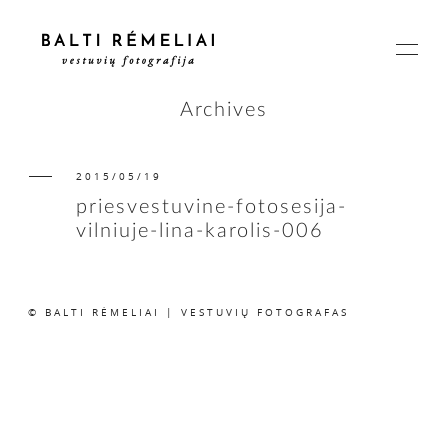
Archives
2015/05/19
PAGRINDINIS
priesvestuvine-fotosesija-
vilniuje-lina-karolis-006
APIE
© BALTI RĖMELIAI | VESTUVIŲ FOTOGRAFAS
ISTORIJOS
KAINOS
SUSISIEKIME