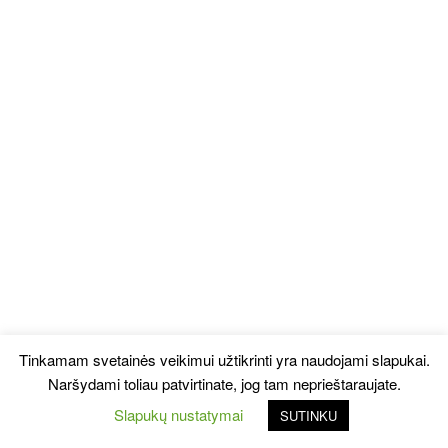
Tinkamam svetainės veikimui užtikrinti yra naudojami slapukai.
Naršydami toliau patvirtinate, jog tam neprieštaraujate.
Slapukų nustatymai
SUTINKU