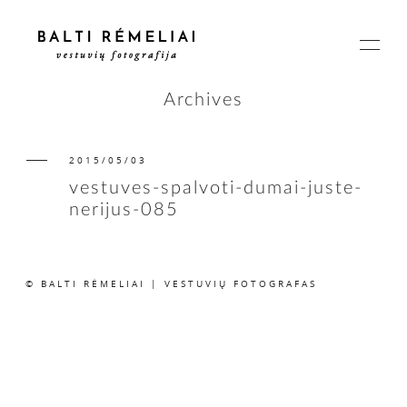
Archives
2015/05/03
PAGRINDINIS
vestuves-spalvoti-dumai-juste-
nerijus-085
APIE
© BALTI RĖMELIAI | VESTUVIŲ FOTOGRAFAS
ISTORIJOS
KAINOS
SUSISIEKIME