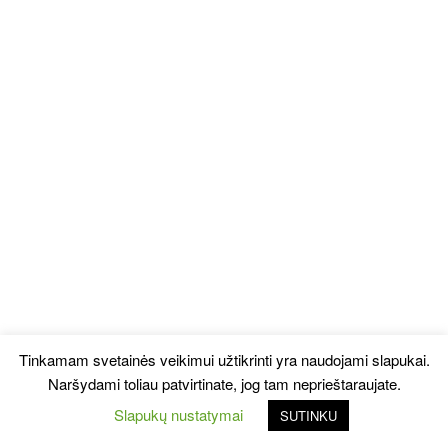
Tinkamam svetainės veikimui užtikrinti yra naudojami slapukai.
Naršydami toliau patvirtinate, jog tam neprieštaraujate.
Slapukų nustatymai
SUTINKU