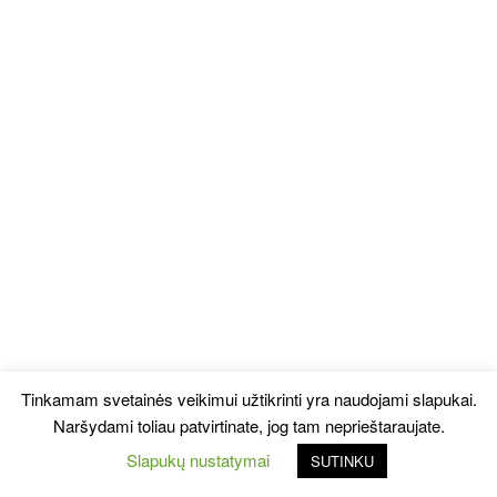
Tinkamam svetainės veikimui užtikrinti yra naudojami slapukai.
Naršydami toliau patvirtinate, jog tam neprieštaraujate.
Slapukų nustatymai
SUTINKU