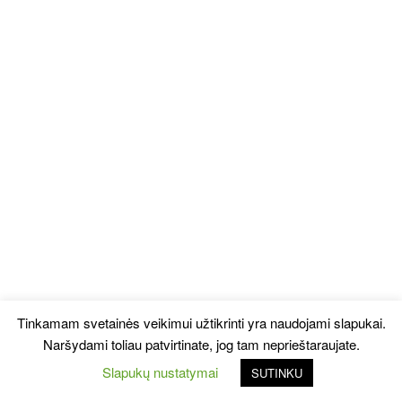
Tinkamam svetainės veikimui užtikrinti yra naudojami slapukai.
Naršydami toliau patvirtinate, jog tam neprieštaraujate.
Slapukų nustatymai
SUTINKU