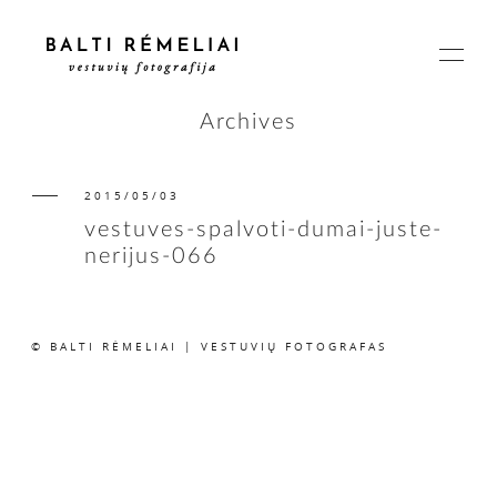
Archives
2015/05/03
PAGRINDINIS
vestuves-spalvoti-dumai-juste-
nerijus-066
APIE
© BALTI RĖMELIAI | VESTUVIŲ FOTOGRAFAS
ISTORIJOS
KAINOS
SUSISIEKIME