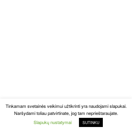
Tinkamam svetainės veikimui užtikrinti yra naudojami slapukai.
Naršydami toliau patvirtinate, jog tam neprieštaraujate.
Slapukų nustatymai
SUTINKU