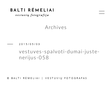
Archives
2015/05/03
PAGRINDINIS
vestuves-spalvoti-dumai-juste-
nerijus-058
APIE
© BALTI RĖMELIAI | VESTUVIŲ FOTOGRAFAS
ISTORIJOS
KAINOS
SUSISIEKIME