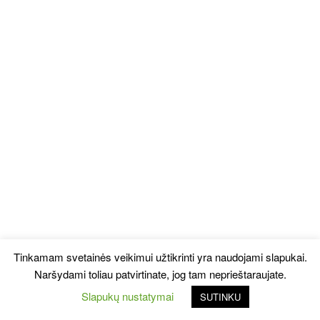
Tinkamam svetainės veikimui užtikrinti yra naudojami slapukai.
Naršydami toliau patvirtinate, jog tam neprieštaraujate.
Slapukų nustatymai
SUTINKU