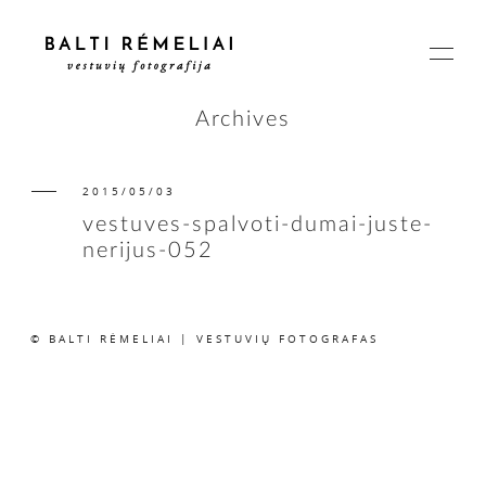
Archives
2015/05/03
PAGRINDINIS
vestuves-spalvoti-dumai-juste-
nerijus-052
APIE
© BALTI RĖMELIAI | VESTUVIŲ FOTOGRAFAS
ISTORIJOS
KAINOS
SUSISIEKIME