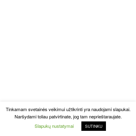
Tinkamam svetainės veikimui užtikrinti yra naudojami slapukai.
Naršydami toliau patvirtinate, jog tam neprieštaraujate.
Slapukų nustatymai
SUTINKU