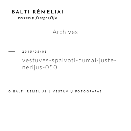
Archives
2015/05/03
PAGRINDINIS
vestuves-spalvoti-dumai-juste-
nerijus-050
APIE
© BALTI RĖMELIAI | VESTUVIŲ FOTOGRAFAS
ISTORIJOS
KAINOS
SUSISIEKIME