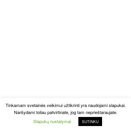
Tinkamam svetainės veikimui užtikrinti yra naudojami slapukai.
Naršydami toliau patvirtinate, jog tam neprieštaraujate.
Slapukų nustatymai
SUTINKU