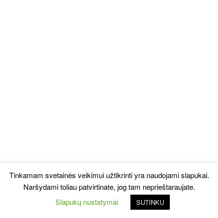
Tinkamam svetainės veikimui užtikrinti yra naudojami slapukai.
Naršydami toliau patvirtinate, jog tam neprieštaraujate.
Slapukų nustatymai
SUTINKU