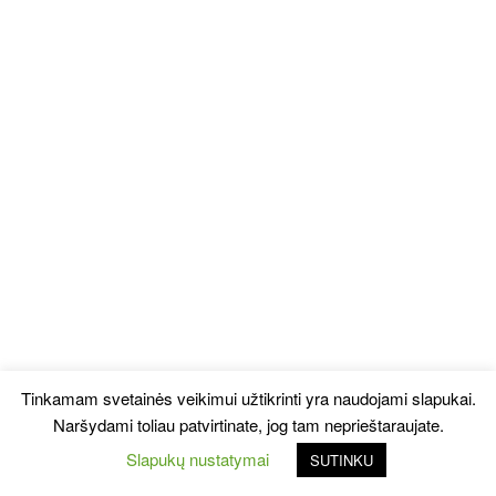
Tinkamam svetainės veikimui užtikrinti yra naudojami slapukai.
Naršydami toliau patvirtinate, jog tam neprieštaraujate.
Slapukų nustatymai
SUTINKU