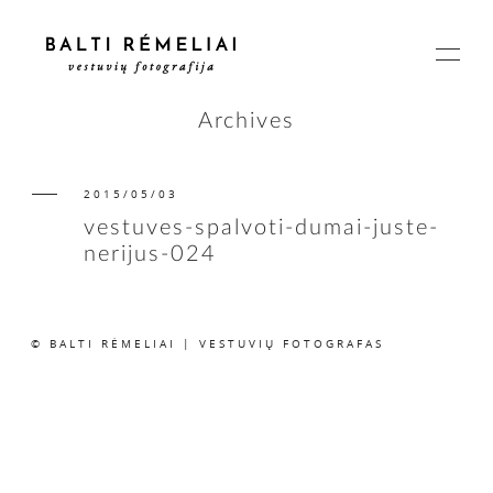
Archives
2015/05/03
PAGRINDINIS
vestuves-spalvoti-dumai-juste-
nerijus-024
APIE
© BALTI RĖMELIAI | VESTUVIŲ FOTOGRAFAS
ISTORIJOS
KAINOS
SUSISIEKIME