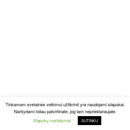
Tinkamam svetainės veikimui užtikrinti yra naudojami slapukai.
Naršydami toliau patvirtinate, jog tam neprieštaraujate.
Slapukų nustatymai
SUTINKU