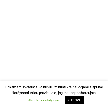
Tinkamam svetainės veikimui užtikrinti yra naudojami slapukai.
Naršydami toliau patvirtinate, jog tam neprieštaraujate.
Slapukų nustatymai
SUTINKU