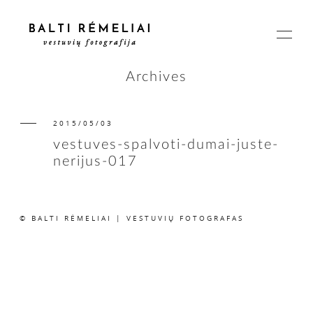
Archives
2015/05/03
PAGRINDINIS
vestuves-spalvoti-dumai-juste-
nerijus-017
APIE
© BALTI RĖMELIAI | VESTUVIŲ FOTOGRAFAS
ISTORIJOS
KAINOS
SUSISIEKIME