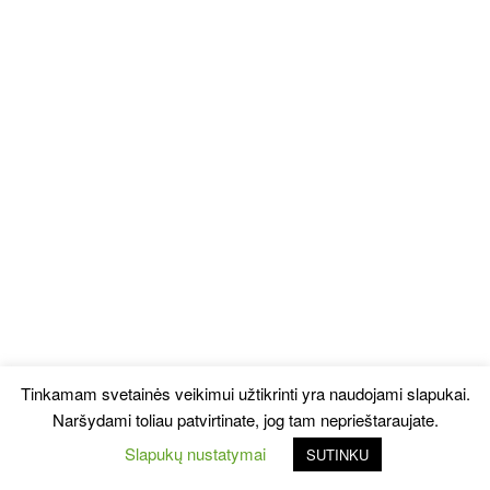
Tinkamam svetainės veikimui užtikrinti yra naudojami slapukai.
Naršydami toliau patvirtinate, jog tam neprieštaraujate.
Slapukų nustatymai
SUTINKU