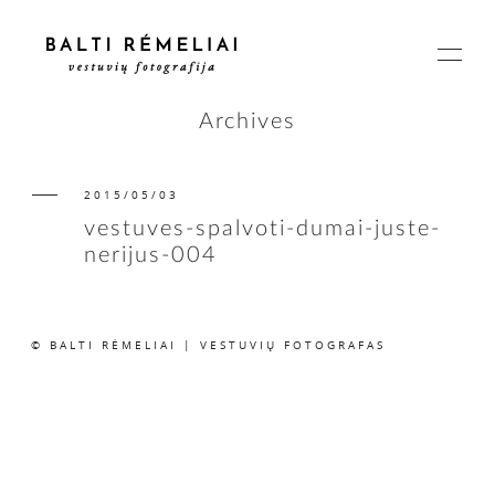
Archives
2015/05/03
PAGRINDINIS
vestuves-spalvoti-dumai-juste-
nerijus-004
APIE
© BALTI RĖMELIAI | VESTUVIŲ FOTOGRAFAS
ISTORIJOS
KAINOS
SUSISIEKIME