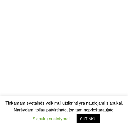
Tinkamam svetainės veikimui užtikrinti yra naudojami slapukai.
Naršydami toliau patvirtinate, jog tam neprieštaraujate.
Slapukų nustatymai
SUTINKU