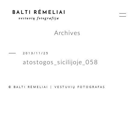
Archives
2013/11/25
PAGRINDINIS
atostogos_sicilijoje_058
APIE
© BALTI RĖMELIAI | VESTUVIŲ FOTOGRAFAS
ISTORIJOS
KAINOS
SUSISIEKIME