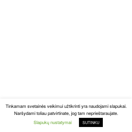
Tinkamam svetainės veikimui užtikrinti yra naudojami slapukai.
Naršydami toliau patvirtinate, jog tam neprieštaraujate.
Slapukų nustatymai
SUTINKU