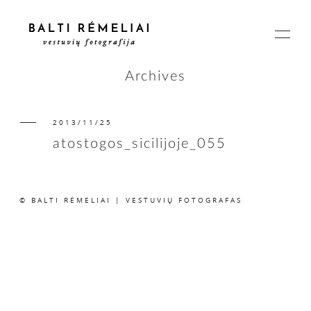
Archives
2013/11/25
PAGRINDINIS
atostogos_sicilijoje_055
APIE
© BALTI RĖMELIAI | VESTUVIŲ FOTOGRAFAS
ISTORIJOS
KAINOS
SUSISIEKIME