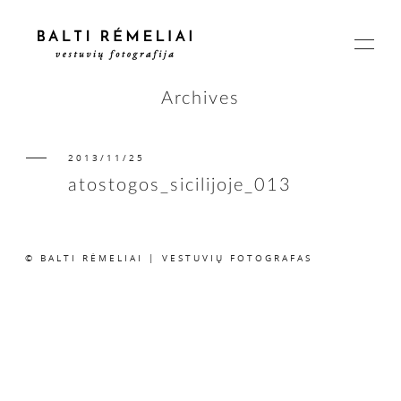
Archives
2013/11/25
PAGRINDINIS
atostogos_sicilijoje_013
APIE
© BALTI RĖMELIAI | VESTUVIŲ FOTOGRAFAS
ISTORIJOS
KAINOS
SUSISIEKIME