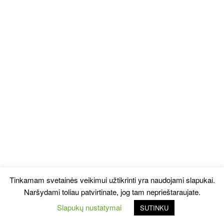
Tinkamam svetainės veikimui užtikrinti yra naudojami slapukai.
Naršydami toliau patvirtinate, jog tam neprieštaraujate.
Slapukų nustatymai
SUTINKU