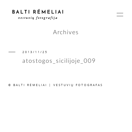
Archives
2013/11/25
PAGRINDINIS
atostogos_sicilijoje_009
APIE
© BALTI RĖMELIAI | VESTUVIŲ FOTOGRAFAS
ISTORIJOS
KAINOS
SUSISIEKIME