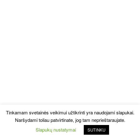
Tinkamam svetainės veikimui užtikrinti yra naudojami slapukai.
Naršydami toliau patvirtinate, jog tam neprieštaraujate.
Slapukų nustatymai
SUTINKU