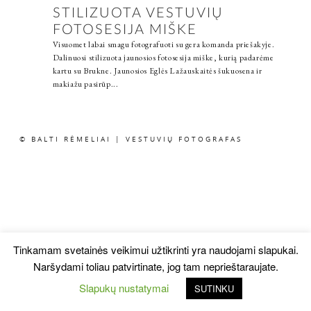
STILIZUOTA VESTUVIŲ
FOTOSESIJA MIŠKE
Visuomet labai smagu fotografuoti su gera komanda priešakyje.
Dalinuosi stilizuota jaunosios fotosesija miške, kurią padarėme
kartu su Brukne. Jaunosios Eglės Lažauskaitės šukuosena ir
makiažu pasirūp...
© BALTI RĖMELIAI | VESTUVIŲ FOTOGRAFAS
Tinkamam svetainės veikimui užtikrinti yra naudojami slapukai.
Naršydami toliau patvirtinate, jog tam neprieštaraujate.
Slapukų nustatymai
SUTINKU