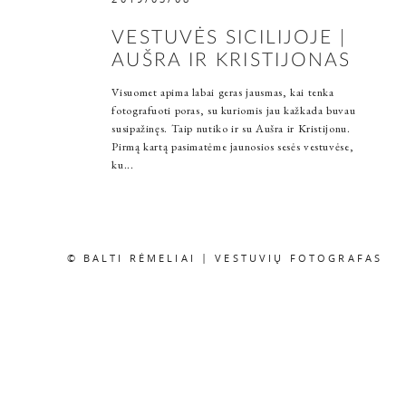
VESTUVĖS SICILIJOJE |
AUŠRA IR KRISTIJONAS
Visuomet apima labai geras jausmas, kai tenka
fotografuoti poras, su kuriomis jau kažkada buvau
susipažinęs. Taip nutiko ir su Aušra ir Kristijonu.
Pirmą kartą pasimatėme jaunosios sesės vestuvėse,
ku...
© BALTI RĖMELIAI | VESTUVIŲ FOTOGRAFAS