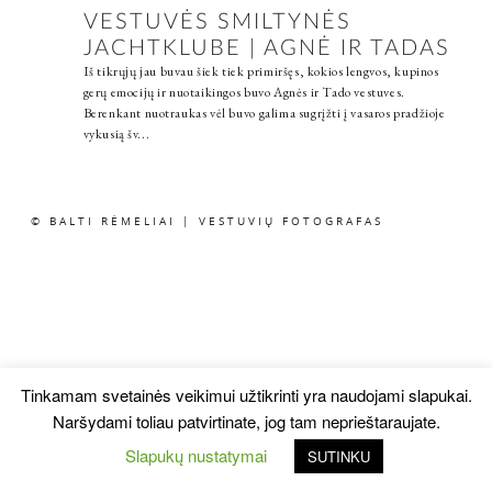
VESTUVĖS SMILTYNĖS
JACHTKLUBE | AGNĖ IR TADAS
Iš tikrųjų jau buvau šiek tiek primiršęs, kokios lengvos, kupinos
gerų emocijų ir nuotaikingos buvo Agnės ir Tado vestuves.
Berenkant nuotraukas vėl buvo galima sugrįžti į vasaros pradžioje
vykusią šv...
© BALTI RĖMELIAI | VESTUVIŲ FOTOGRAFAS
Tinkamam svetainės veikimui užtikrinti yra naudojami slapukai.
Naršydami toliau patvirtinate, jog tam neprieštaraujate.
Slapukų nustatymai
SUTINKU