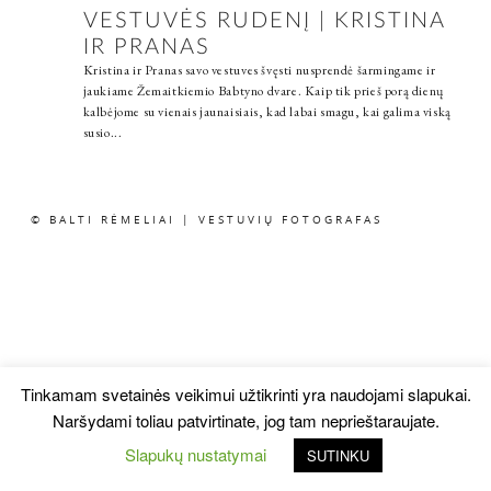
VESTUVĖS RUDENĮ | KRISTINA
IR PRANAS
Kristina ir Pranas savo vestuves švęsti nusprendė šarmingame ir
jaukiame Žemaitkiemio Babtyno dvare. Kaip tik prieš porą dienų
kalbėjome su vienais jaunaisiais, kad labai smagu, kai galima viską
susio...
© BALTI RĖMELIAI | VESTUVIŲ FOTOGRAFAS
Tinkamam svetainės veikimui užtikrinti yra naudojami slapukai.
Naršydami toliau patvirtinate, jog tam neprieštaraujate.
Slapukų nustatymai
SUTINKU