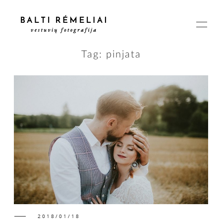
Tag: pinjata
PAGRINDINIS
APIE
ISTORIJOS
KAINOS
2018/01/18
SUSISIEKIME