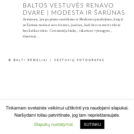
BALTOS VESTUVĖS RENAVO
DVARE | MODESTA IR ŠARŪNAS
Atsimenu, jau po pirmo susitikimo ir Modestos pasakojimo, kaip ji
su Šarūnu ruošiasi savo šventei, jaučiau, kad šitos vestuvės tikrai
bus kažkas tokio. Ceremonija lauke, vakarienė vynuogyne,
išimtinai...
© BALTI RĖMELIAI | VESTUVIŲ FOTOGRAFAS
Tinkamam svetainės veikimui užtikrinti yra naudojami slapukai.
Naršydami toliau patvirtinate, jog tam neprieštaraujate.
Slapukų nustatymai
SUTINKU