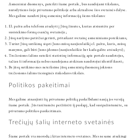
Asmeniniai duomenys, pateikti šiame portale, bus naudojami tikslams,
nurodytiems šioje privatumo politikoje arba aktualiose šios svetainės dalyse.
Mes galime naudoti jūsų asmeninę informaciją šiems tikslams:
El. paštu arba telefonu atsakyti į Jūsų žinutes, kurias atsiuntėte per
susisiekimo formą esančią svetainėje;
Jūsų naršymo patirčiai gerinti, pritaikant svetainę asmeniniams poreikiams;
Turint Jūsų sutikimą siųsti Jums mūsų naujienlaiškį el. paštu, kuris, mūsų
manymu, gali būti Jums įdomus (naujienlaiškio bet kada galite atsisakyti);
Trečiosioms šalims suteikti statistinę informaciją apie portalo naudotojus,
tačiau ši informacija nebus naudojama atskiram naudotojui identifikuoti;
Be jūsų sutikimo mes neteiksime jūsų asmeninių duomenų jokioms
trečiosioms šalims tiesioginės rinkodaros tikslais.
Politikos pakeitimai
Mes galime atnaujinti šią privatumo politiką paskelbdami naują jos versiją
šiame portale. Jūs turėtumėte peržiūrėti šį puslapį, kad susipažintumėte, su
privatumo politikos pasikeitimais.
Trečiųjų šalių interneto svetainės
Šiame portale yra nuorodų į kitas interneto svetaines. Mes nesame atsakingi