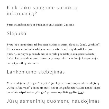
Kiek laiko saugome surinktą
informaciją?
Surinkta informacija ir duomenys yra saugomi 2 metus.
Slapukai
Svetainėje naudojami tik baziniai naršymui būtini slapukai (angl. „cookies“).
Slapukas – tai tekstinis dokumentas, turintis unikalų identifikacijos
numerį, kuris yra perduodamas iš portalo į naudotojo kompiuterio kietąjį
diską, kad portalo administratorius galėtų atskirti naudotojo kompiuterį ir
matyti jo veiklą internete.
Lankomumo stebėjimas
Mes naudojame „Google Analytics“ įrankį analizuoti šio portalo naudojimą.
„Google Analytics“ generuoja statistinę ir kitą informaciją apie naudojimąsi
portalu (susipažinti su „Google“ privatumo politiką galite
čia.
).
Jūsų asmeninių duomenų naudojimas