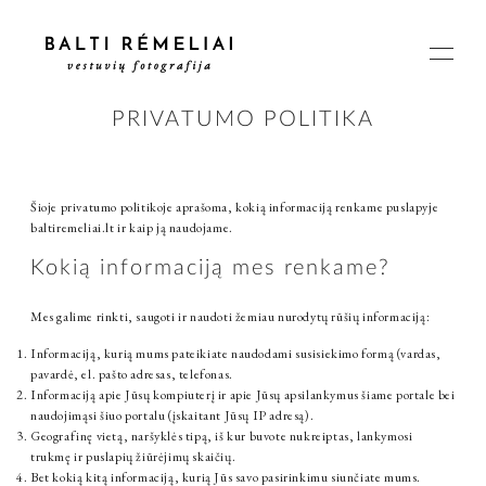
PRIVATUMO POLITIKA
PAGRINDINIS
Šioje privatumo politikoje aprašoma, kokią informaciją renkame puslapyje
baltiremeliai.lt ir kaip ją naudojame.
Kokią informaciją mes renkame?
APIE
Mes galime rinkti, saugoti ir naudoti žemiau nurodytų rūšių informaciją:
ISTORIJOS
Informaciją, kurią mums pateikiate naudodami susisiekimo formą (vardas,
pavardė, el. pašto adresas, telefonas.
Informaciją apie Jūsų kompiuterį ir apie Jūsų apsilankymus šiame portale bei
KAINOS
naudojimąsi šiuo portalu (įskaitant Jūsų IP adresą).
Geografinę vietą, naršyklės tipą, iš kur buvote nukreiptas, lankymosi
trukmę ir puslapių žiūrėjimų skaičių.
Bet kokią kitą informaciją, kurią Jūs savo pasirinkimu siunčiate mums.
SUSISIEKIME