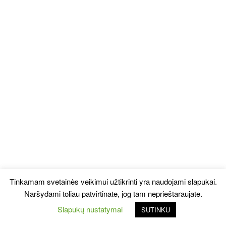
Tinkamam svetainės veikimui užtikrinti yra naudojami slapukai.
Naršydami toliau patvirtinate, jog tam neprieštaraujate.
Slapukų nustatymai
SUTINKU