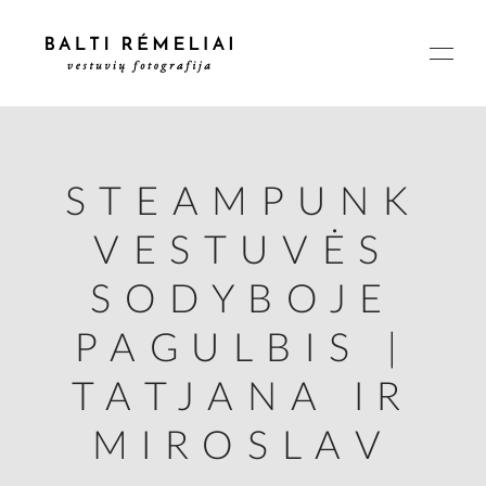
STEAMPUNK
PAGRINDINIS
VESTUVĖS
APIE
SODYBOJE
PAGULBIS |
ISTORIJOS
TATJANA IR
KAINOS
MIROSLAV
SUSISIEKIME