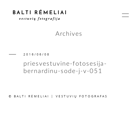
Archives
2016/06/08
PAGRINDINIS
priesvestuvine-fotosesija-
bernardinu-sode-j-v-051
APIE
© BALTI RĖMELIAI | VESTUVIŲ FOTOGRAFAS
ISTORIJOS
KAINOS
SUSISIEKIME