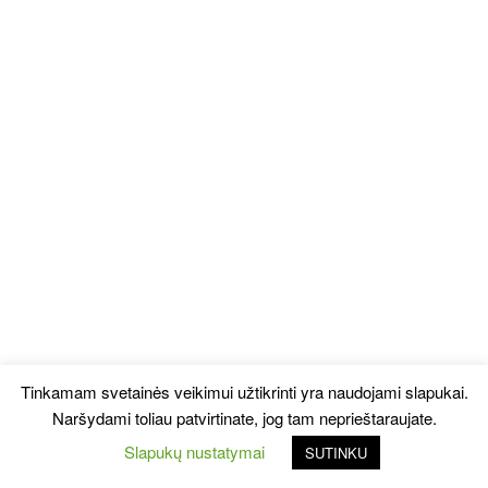
Tinkamam svetainės veikimui užtikrinti yra naudojami slapukai.
Naršydami toliau patvirtinate, jog tam neprieštaraujate.
Slapukų nustatymai
SUTINKU